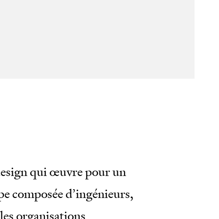
ks
e
son
 design qui œuvre pour un
pe composée d’ingénieurs,
les organisations