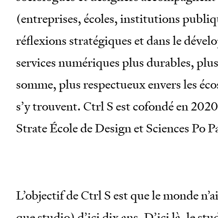
(entreprises, écoles, institutions publiq
réflexions stratégiques et dans le déve
services numériques plus durables, plus 
somme, plus respectueux envers les éco
s’y trouvent. Ctrl S est cofondé en 202
Strate École de Design et Sciences Po Pa
L’objectif de Ctrl S est que le monde n’a
que studio) d’ici dix ans. D’ici là, le stu