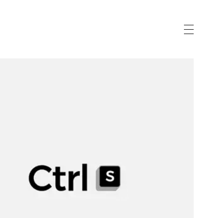
vernance
gnostic
eau