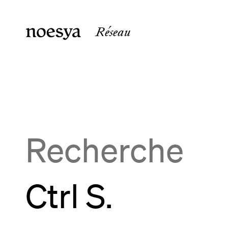
Réseau
noesya Paris
noesya 
36 rue Laffitte
15 rue 
75009
Paris
33800
B
France
France
Recherche
Ctrl S.