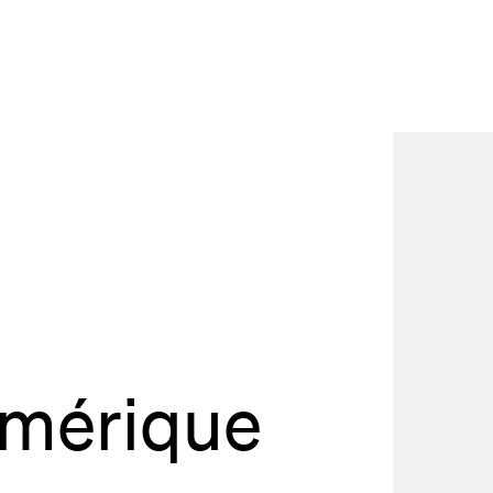
site
Bordeaux
des Bouviers
gou
ordeaux
dia
lab
rés
umérique