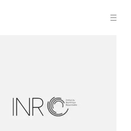
vernance
gnostic
eau