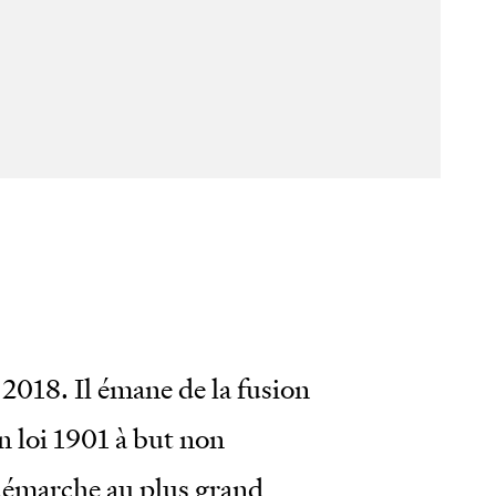
ks
e
son
 2018. Il émane de la fusion
n loi 1901 à but non
e démarche au plus grand