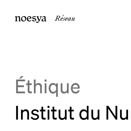
Réseau
noesya Paris
noesya 
36 rue Laffitte
15 rue 
75009
Paris
33800
B
France
France
Éthique
Institut du N