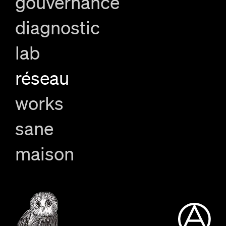
gouvernance
diagnostic
lab
réseau
works
sane
maison