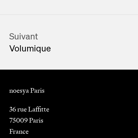
Suivant
Volumique
noesya Paris
36 rue Laffitte
75009
Paris
France