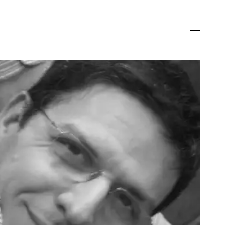
vernance
gnostic
eau