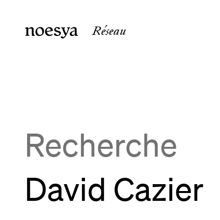
Réseau
noesya Paris
noesya 
36 rue Laffitte
15 rue 
75009
Paris
33800
B
France
France
Recherche
David Cazier