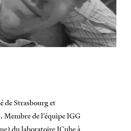
ks
e
son
té de Strasbourg et
u. Membre de l’équipe IGG
e) du laboratoire ICube à