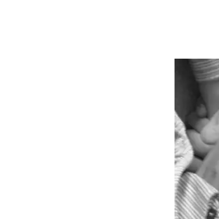
site
Bordeaux
des Bouviers
gou
ordeaux
dia
lab
rés