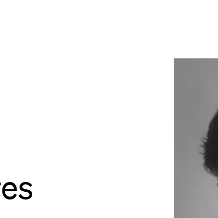
site
Bordeaux
des Bouviers
gou
ordeaux
dia
lab
rés
res