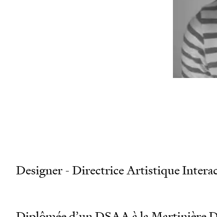
wor
san
mai
Designer - Directrice Artistique Interac
Diplômée d’un DSAA à la Martinière D