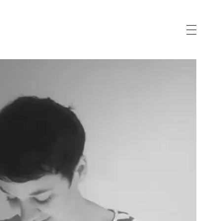
vernance
gnostic
eau