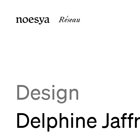
Réseau
noesya Paris
noesya 
36 rue Laffitte
15 rue 
75009
Paris
33800
B
France
France
Design
Delphine Jaff