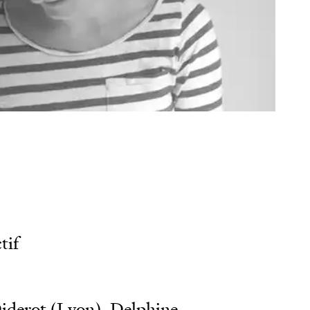
ks
e
son
tif
iderot (Lyon), Delphine