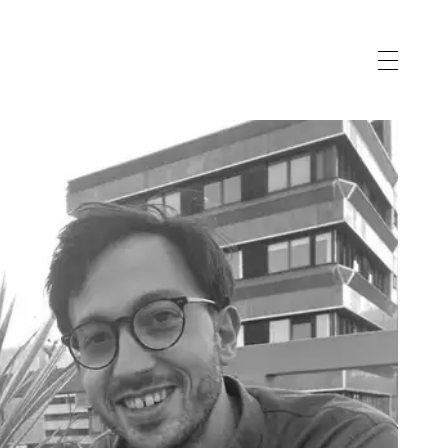
vernance
gnostic
eau