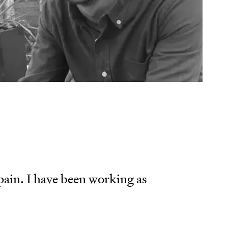
ks
e
son
ain. I have been working as