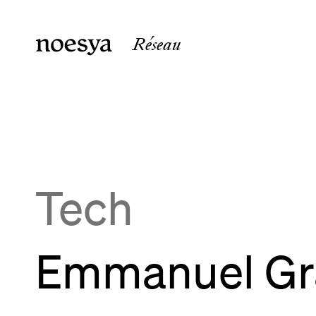
Réseau
noesya Paris
noesya 
36 rue Laffitte
15 rue 
75009
Paris
33800
B
France
France
Tech
Emmanuel Gr