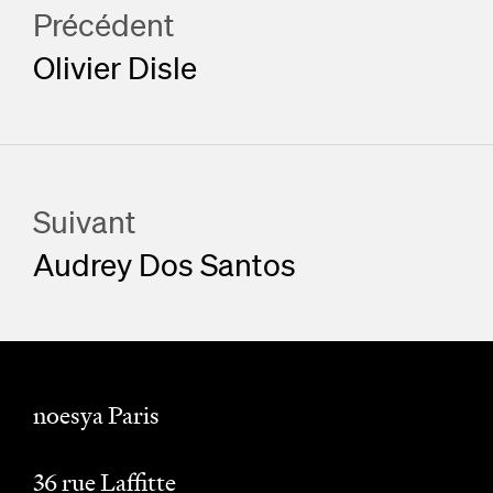
Précédent
Olivier Disle
Suivant
Audrey Dos Santos
noesya Paris
36 rue Laffitte