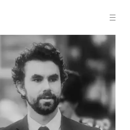
vernance
gnostic
eau