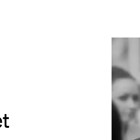
site
Bordeaux
des Bouviers
gou
ordeaux
dia
lab
rés
et