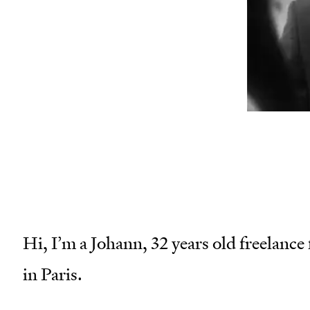
wor
san
mai
Hi, I’m a Johann, 32 years old freelanc
in Paris.