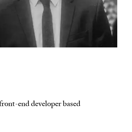
ks
e
son
e front-end developer based