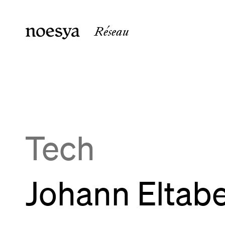
Réseau
noesya Paris
noesya 
36 rue Laffitte
15 rue 
75009
Paris
33800
B
France
France
Tech
Johann Eltab