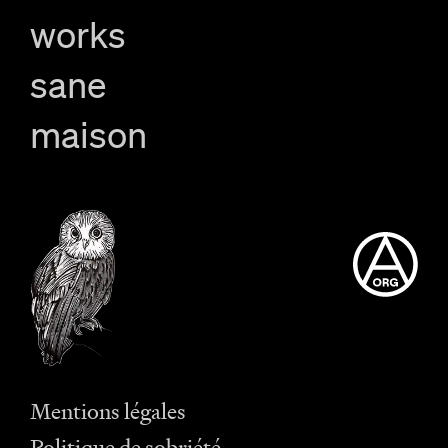
works
sane
maison
Mentions légales
Politique de sobriété