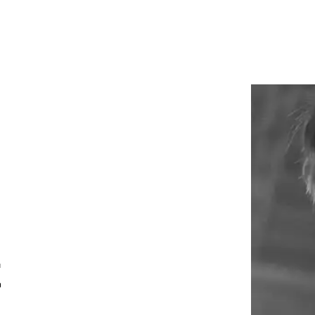
site
Bordeaux
des Bouviers
gou
ordeaux
dia
lab
rés
t