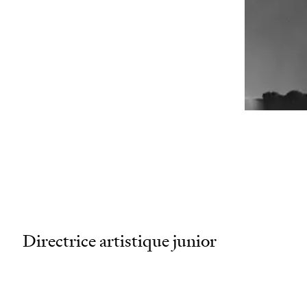
wor
san
mai
Directrice artistique junior