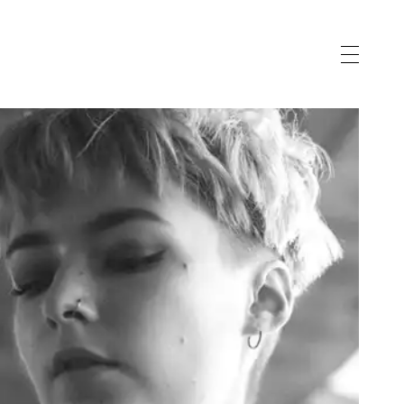
vernance
gnostic
eau