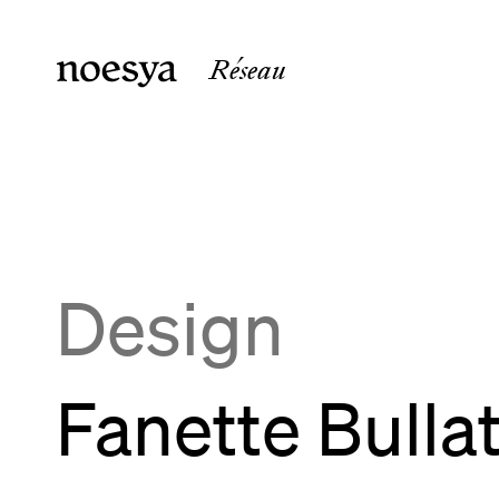
Réseau
noesya Paris
noesya 
36 rue Laffitte
15 rue 
75009
Paris
33800
B
France
France
Design
Fanette Bulla