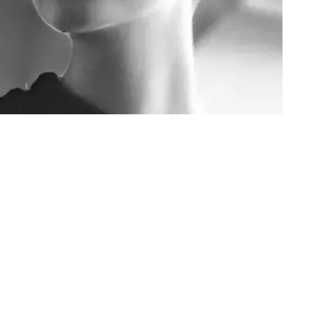
ks
e
son